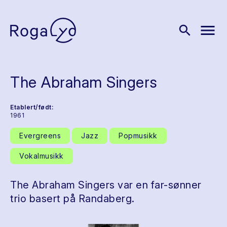
menu
search
The Abraham Singers
Etablert/født:
1961
Evergreens
Jazz
Popmusikk
Vokalmusikk
The Abraham Singers var en far-sønner
trio basert på Randaberg.