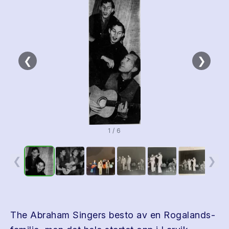
❮
❯
1 / 6
❮
❯
The Abraham Singers besto av en Rogalands-