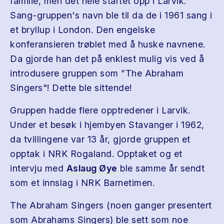
familie, men det hele startet opp i Larvik.
Sang-gruppen's navn ble til da de i 1961 sang i
et bryllup i London. Den engelske
konferansieren trøblet med å huske navnene.
Da gjorde han det på enklest mulig vis ved å
introdusere gruppen som ”The Abraham
Singers"! Dette ble sittende!
Gruppen hadde flere opptredener i Larvik.
Under et besøk i hjembyen Stavanger i 1962,
da tvillingene var 13 år, gjorde gruppen et
opptak i NRK Rogaland. Opptaket og et
intervju med
Aslaug Øye
ble samme år sendt
som et innslag i NRK Barnetimen.
The Abraham Singers (noen ganger presentert
som Abrahams Singers) ble sett som noe