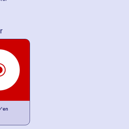
r
'en