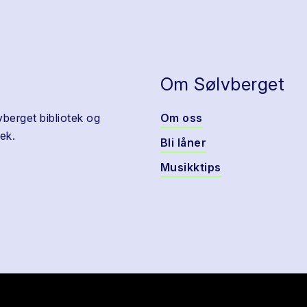
Om Sølvberget
vberget bibliotek og
Om oss
ek.
Bli låner
Musikktips