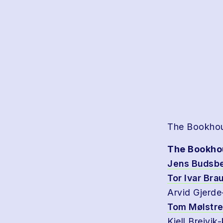
The Bookhou
The Bookho
Jens Budsb
Tor Ivar Bra
Arvid Gjerd
Tom Mølstr
Kjell Breivik