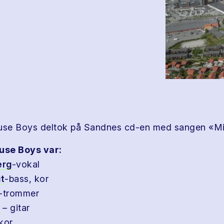
se Boys deltok på Sandnes cd-en med sangen «Mi
use Boys var:
erg
-vokal
ut
-bass, kor
e-trommer
e
– gitar
-kor