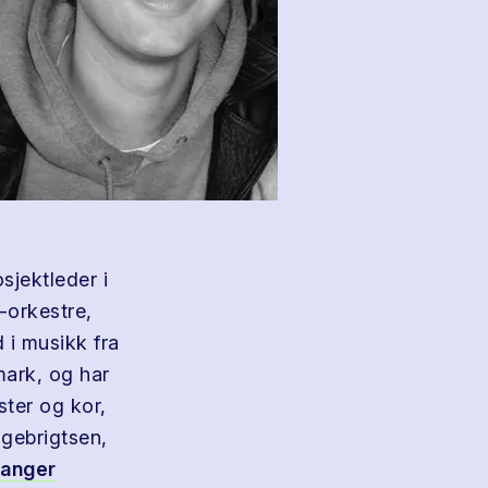
sjektleder i
-orkestre,
 i musikk fra
mark, og har
ister og kor,
ngebrigtsen,
vanger