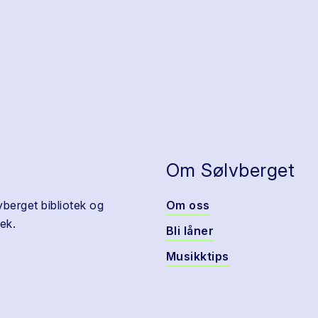
Om Sølvberget
vberget bibliotek og
Om oss
ek.
Bli låner
Musikktips