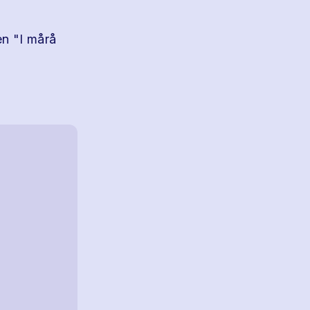
en "I mårå