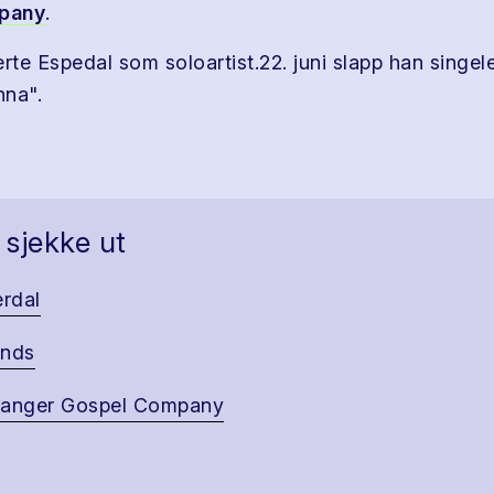
pany
.
rte Espedal som soloartist.22. juni slapp han singel
nna".
 sjekke ut
erdal
ands
vanger Gospel Company