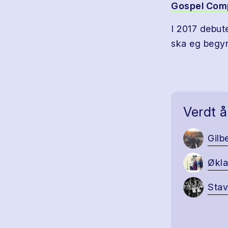
Gospel Com
I 2017 debute
ska eg begy
Verdt å
Gilb
Økl
Sta