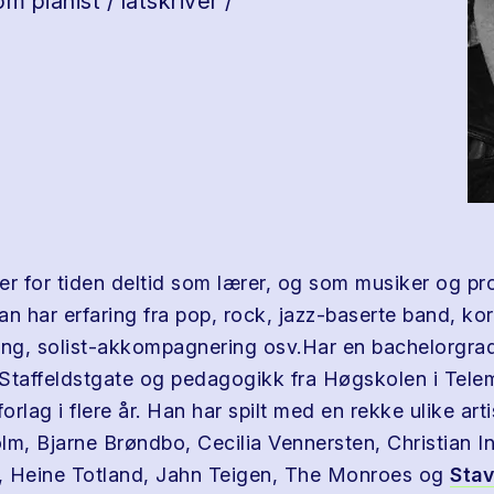
m pianist / låtskriver /
er for tiden deltid som lærer, og som musiker og pro
n har erfaring fra pop, rock, jazz-baserte band, kor
ing, solist-akkompagnering osv.Har en bachelorgrad
Staffeldstgate og pedagogikk fra Høgskolen i Tele
forlag i flere år. Han har spilt med en rekke ulike art
olm, Bjarne Brøndbo, Cecilia Vennersten, Christian I
s, Heine Totland, Jahn Teigen, The Monroes og
Sta