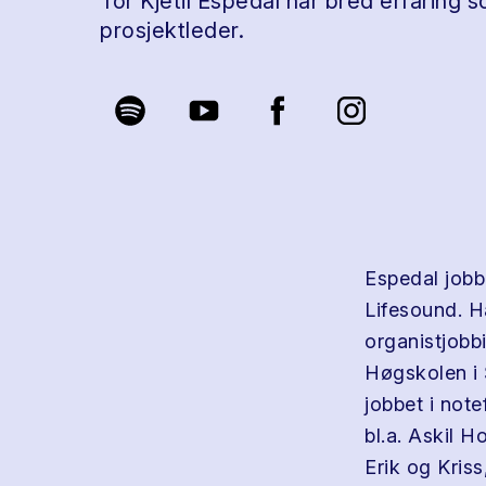
Tor Kjetil Espedal har bred erfaring so
prosjektleder.
Espedal jobb
Lifesound. Ha
organistjobb
Høgskolen i 
jobbet i note
bl.a. Askil H
Erik og Kris