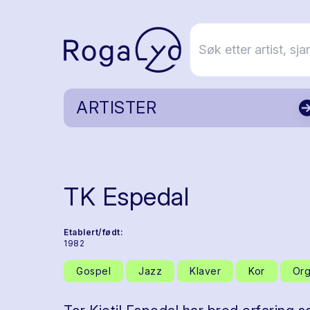
ARTISTER
TK Espedal
Etablert/født:
1982
Gospel
Jazz
Klaver
Kor
Org