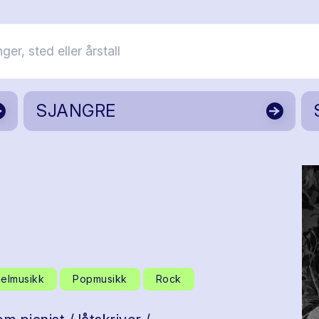
SJANGRE
elmusikk
Popmusikk
Rock