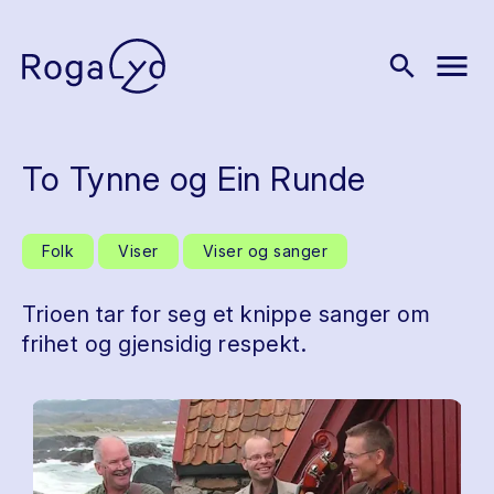
menu
search
To Tynne og Ein Runde
Folk
Viser
Viser og sanger
Trioen tar for seg et knippe sanger om
frihet og gjensidig respekt.