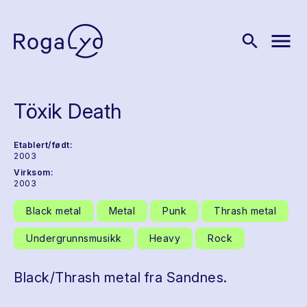
menu
search
Töxik Death
Etablert/født:
2003
Virksom:
2003
Black metal
Metal
Punk
Thrash metal
Undergrunnsmusikk
Heavy
Rock
Black/Thrash metal fra Sandnes.