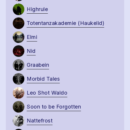
Highrule
Totentanzakademie (Haukelid)
Elmi
Nid
Graabein
Morbid Tales
Leo Shot Waldo
Soon to be Forgotten
Nattefrost