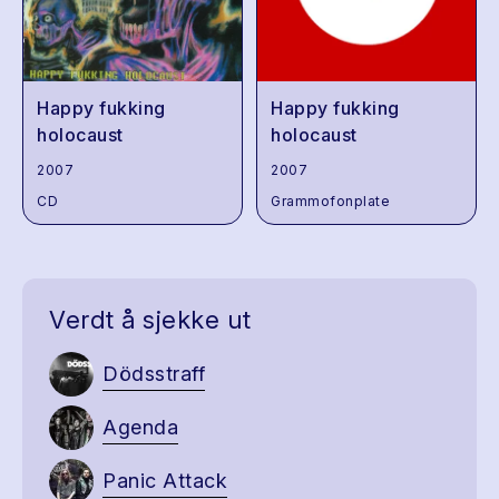
Happy fukking
Happy fukking
holocaust
holocaust
2007
2007
CD
Grammofonplate
Verdt å sjekke ut
Dödsstraff
Agenda
Panic Attack