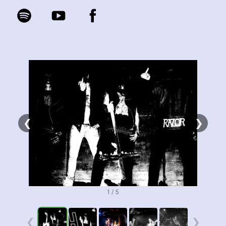
❮
❯
1 / 5
❮
❯