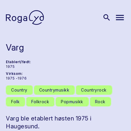
menu
search
Varg
Etablert/født:
1975
Virksom:
1975 -1976
Country
Countrymusikk
Countryrock
Folk
Folkrock
Popmusikk
Rock
Varg ble etablert høsten 1975 i
Haugesund.