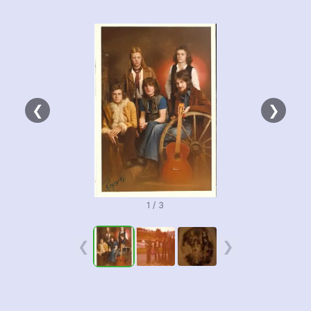
❮
❯
1 / 3
❮
❯