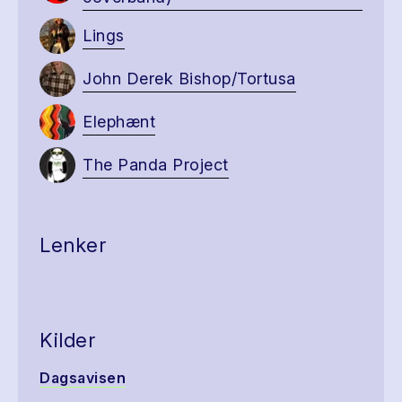
Lings
John Derek Bishop/Tortusa
Elephænt
The Panda Project
Lenker
Kilder
Dagsavisen