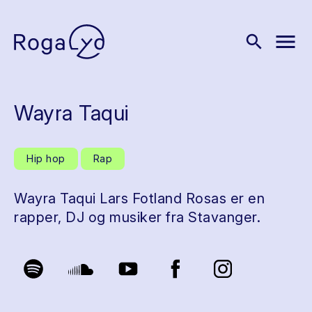
menu
search
Wayra Taqui
Hip hop
Rap
Wayra Taqui Lars Fotland Rosas er en
rapper, DJ og musiker fra Stavanger.