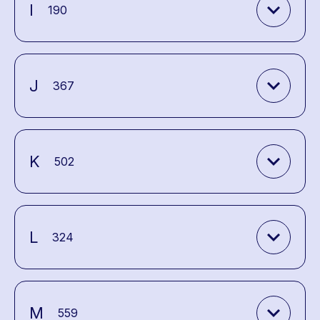
expand_more
I
190
expand_more
J
367
expand_more
K
502
expand_more
L
324
expand_more
M
559