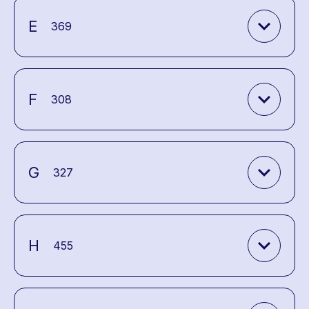
expand_more
E
369
expand_more
F
308
expand_more
G
327
expand_more
H
455