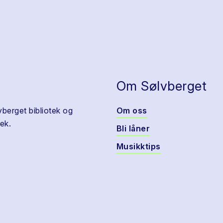
Om Sølvberget
vberget bibliotek og
Om oss
ek.
Bli låner
Musikktips