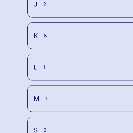
J
2
K
8
L
1
M
1
S
2