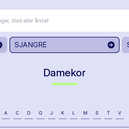
SJANGRE
Damekor
A
C
D
G
J
K
L
M
S
T
V