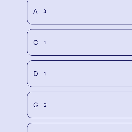
A
3
C
1
D
1
G
2