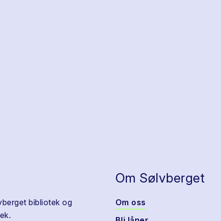
Om Sølvberget
vberget bibliotek og
Om oss
ek.
Bli låner