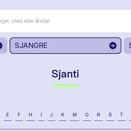
SJANGRE
Sjanti
E
F
H
I
J
K
M
O
R
S
T