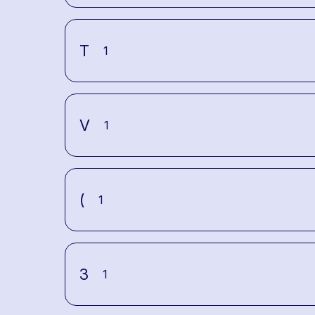
T
1
V
1
(
1
3
1