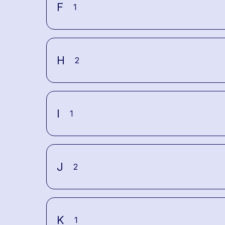
F
1
H
2
I
1
J
2
K
1