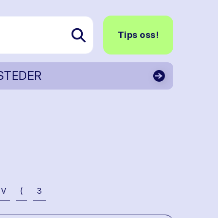
Tips oss!
STEDER
V
(
3