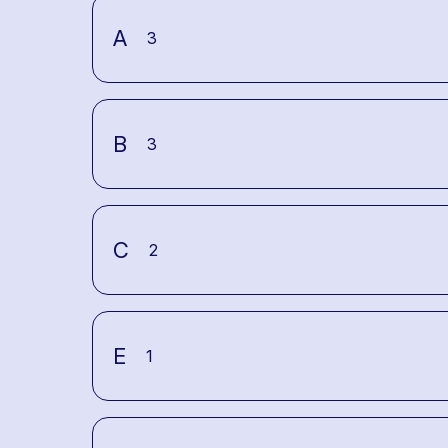
A
3
B
3
C
2
E
1