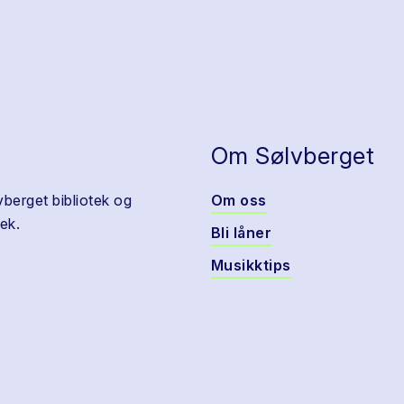
Om Sølvberget
vberget bibliotek og
Om oss
ek.
Bli låner
Musikktips