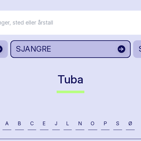
SJANGRE
Tuba
A
B
C
E
J
L
N
O
P
S
Ø