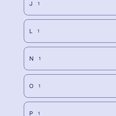
J
1
L
1
N
1
O
1
P
1