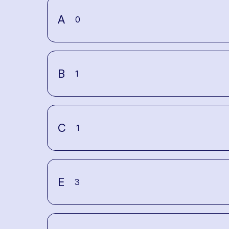
A
0
B
1
C
1
E
3