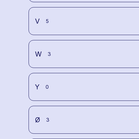
V
5
W
3
Y
0
Ø
3