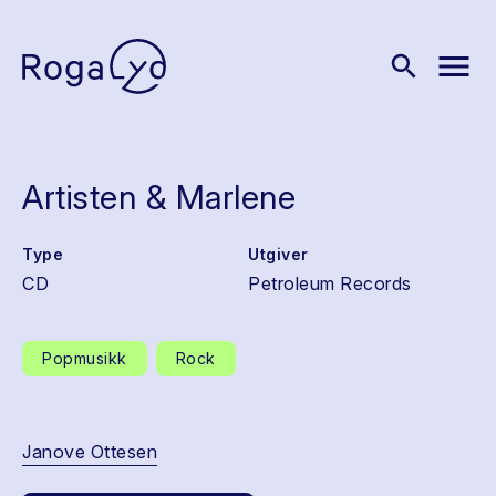
menu
search
Artisten & Marlene
Type
Utgiver
CD
Petroleum Records
Popmusikk
Rock
Janove Ottesen