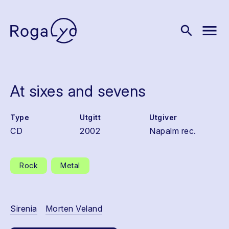
menu
search
At sixes and sevens
Type
Utgitt
Utgiver
CD
2002
Napalm rec.
Rock
Metal
Sirenia
Morten Veland