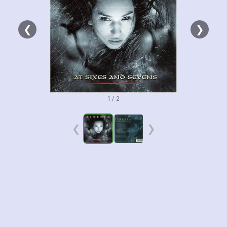
❮
❯
1 / 2
❮
❯