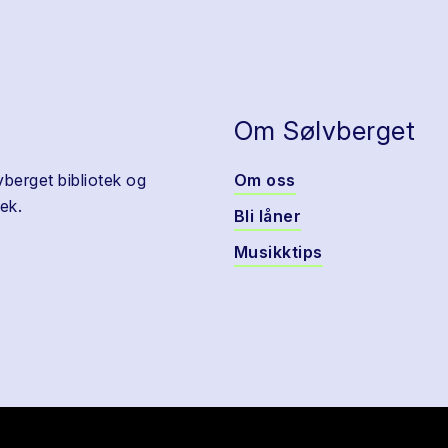
Om Sølvberget
vberget bibliotek og
Om oss
ek.
Bli låner
Musikktips