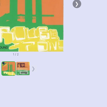
❯
1 / 2
❮
❯