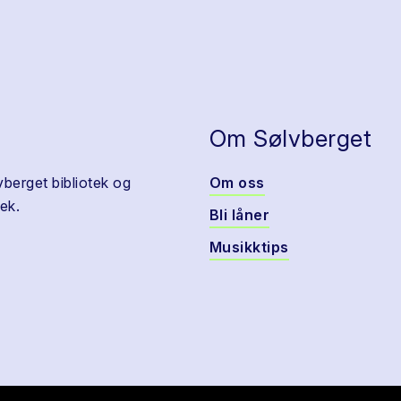
Om Sølvberget
vberget bibliotek og
Om oss
ek.
Bli låner
Musikktips