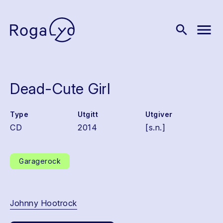
menu
search
Dead-Cute Girl
Type
Utgitt
Utgiver
CD
2014
[s.n.]
Garagerock
Johnny Hootrock