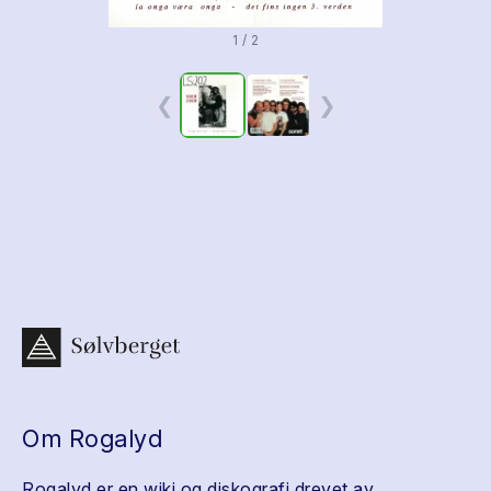
1 / 2
❮
❯
Om Rogalyd
Rogalyd er en wiki og diskografi drevet av