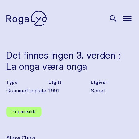
menu
search
Det finnes ingen 3. verden ;
La onga væra onga
Type
Utgitt
Utgiver
Grammofonplate
1991
Sonet
Popmusikk
Show Chow