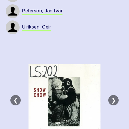
Peterson, Jan Ivar
Ulriksen, Geir
❮
❯