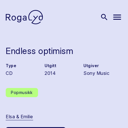
menu
search
Endless optimism
Type
Utgitt
Utgiver
CD
2014
Sony Music
Popmusikk
Elsa & Emilie