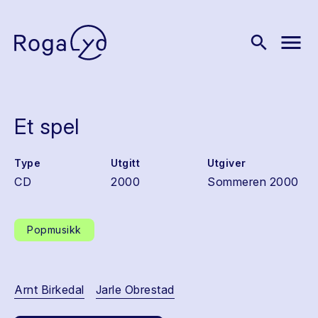
menu
search
Et spel
Type
Utgitt
Utgiver
CD
2000
Sommeren 2000
Popmusikk
Arnt Birkedal
Jarle Obrestad