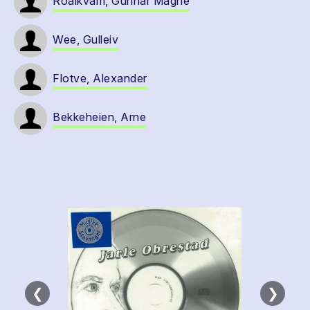
Roalkvam, Gunnar Magne
Wee, Gulleiv
Flotve, Alexander
Bekkeheien, Arne
❮
❯