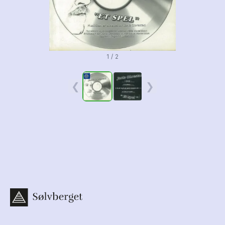
1 / 2
❮
❯