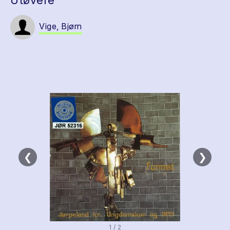
Utøvere
Vige, Bjørn
❮
❯
1 / 2