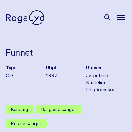
menu
search
Funnet
Type
Utgitt
Utgiver
CD
1997
Jørpeland
Kristelige
Ungdomskor
Korsang
Religiøse sanger
Kristne sanger