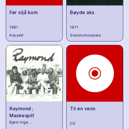
Før oljå kom
Bøyde aks
1981
1971
Kassett
Grammofonplate
Raymond ;
Til en venn
Maskespill
Bjørn Vige
...
CD