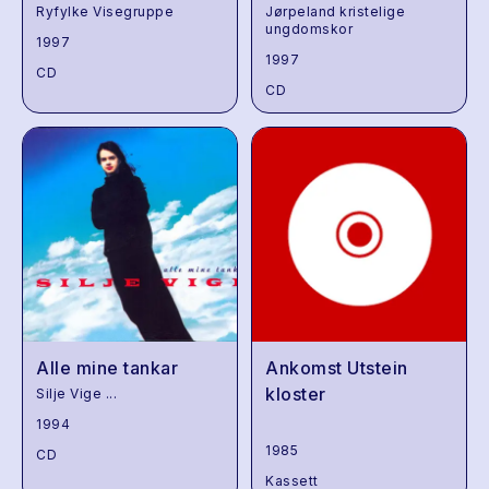
Ryfylke Visegruppe
Jørpeland kristelige
ungdomskor
1997
1997
CD
CD
Alle mine tankar
Ankomst Utstein
kloster
Silje Vige
...
1994
1985
CD
Kassett