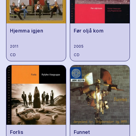
Hjemma igjen
Før oljå kom
2011
2005
CD
CD
Forlis
Funnet