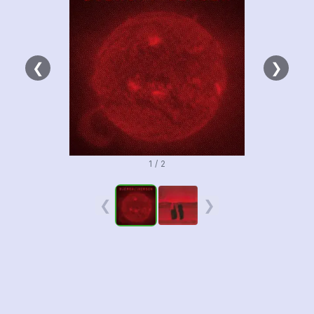
❮
❯
1 / 2
❮
❯