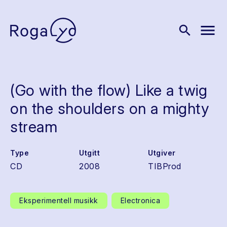
menu
search
(Go with the flow) Like a twig
on the shoulders on a mighty
stream
Type
Utgitt
Utgiver
CD
2008
TIBProd
Eksperimentell musikk
Electronica