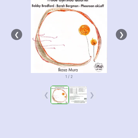
❮
❯
1 / 2
❮
❯