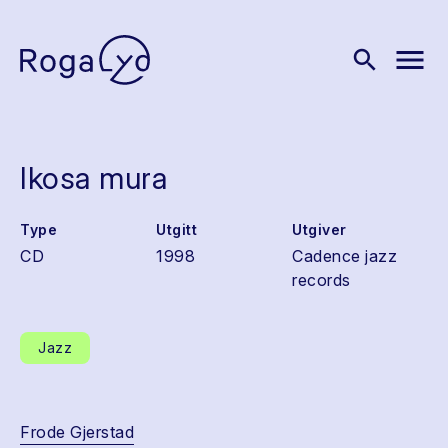
menu
search
Ikosa mura
Type
Utgitt
Utgiver
CD
1998
Cadence jazz
records
Jazz
Frode Gjerstad