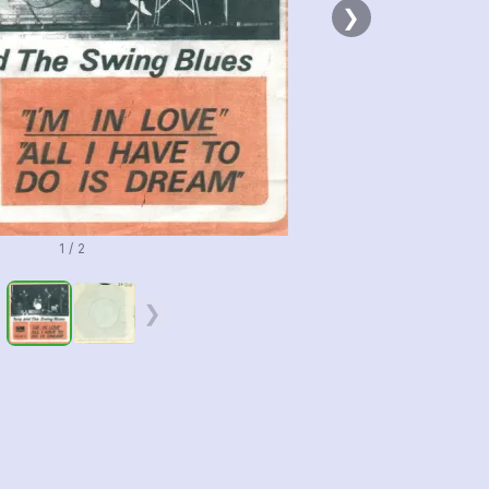
❯
1 / 2
❮
❯