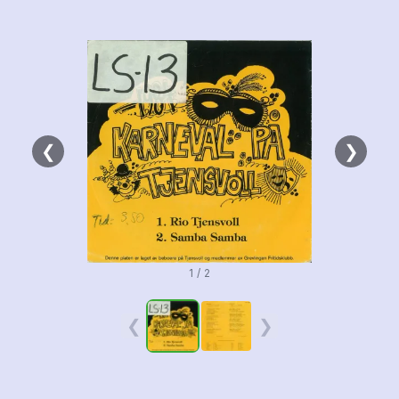
❮
❯
1 / 2
❮
❯