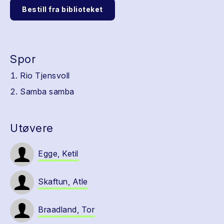
Bestill fra biblioteket
Spor
Rio Tjensvoll
Samba samba
Utøvere
Egge, Ketil
Skaftun, Atle
Braadland, Tor