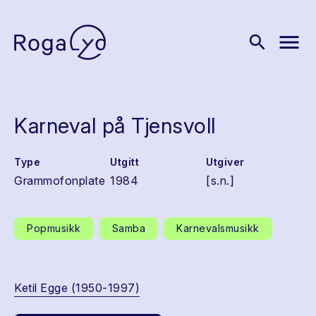
menu
search
Karneval på Tjensvoll
Type
Utgitt
Utgiver
Grammofonplate
1984
[s.n.]
Popmusikk
Samba
Karnevalsmusikk
Ketil Egge (1950-1997)