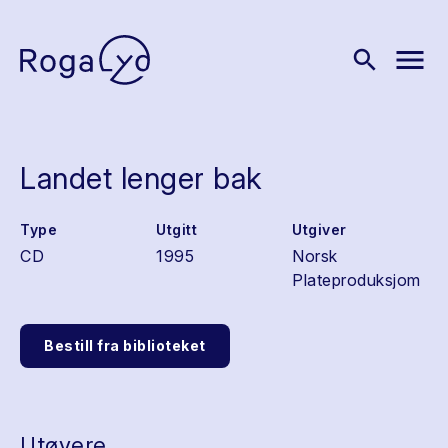
menu
search
Landet lenger bak
Type
Utgitt
Utgiver
CD
1995
Norsk
Plateproduksjom
Bestill fra biblioteket
Utøvere