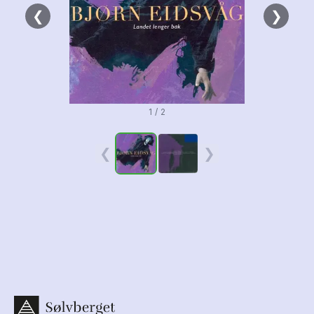
❮
❯
1 / 2
❮
❯