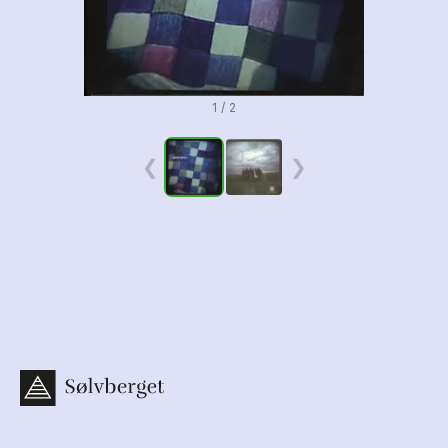
1 / 2
❮
❯