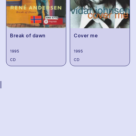
Break of dawn
Cover me
1995
1995
CD
CD
|