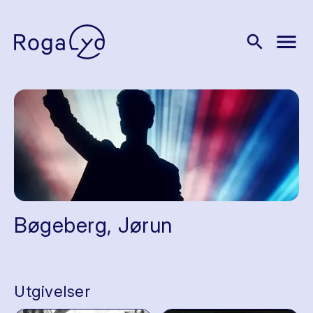
menu
search
Bøgeberg, Jørun
Utgivelser