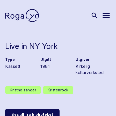
menu
search
Live in NY York
Type
Utgitt
Utgiver
Kassett
1981
Kirkelig
kulturverksted
Kristne sanger
Kristenrock
Bestill fra biblioteket