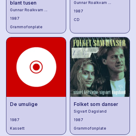
blant tusen
Gunnar Roalkvam
...
Gunnar Roalkvam
...
1987
1987
CD
Grammofonplate
De umulige
Folket som danser
Sigvart Dagsland
1987
1987
Kassett
Grammofonplate