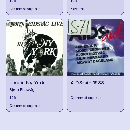
1981
1981
Grammofonplate
Kassett
Live in Ny York
AIDS-aid 1988
Bjørn Eidsvåg
1981
Grammofonplate
Grammofonplate
|