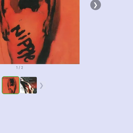
❯
1 / 2
❮
❯