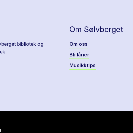
Om Sølvberget
vberget bibliotek og
Om oss
ek.
Bli låner
Musikktips
g