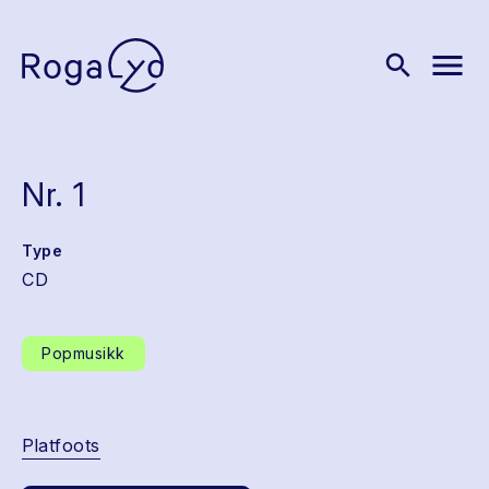
menu
search
Nr. 1
Type
CD
Popmusikk
Platfoots