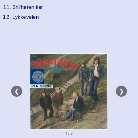
Stillheten tier
Lykkeveien
❮
❯
1 / 2