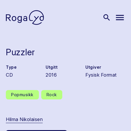
menu
search
Puzzler
Type
Utgitt
Utgiver
CD
2016
Fysisk Format
Popmusikk
Rock
Hilma Nikolaisen