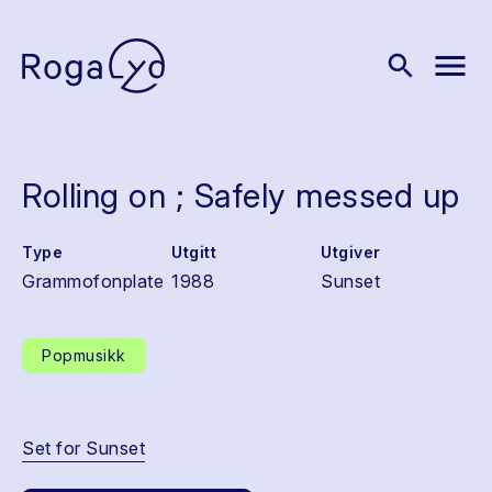
menu
search
Rolling on ; Safely messed up
Type
Utgitt
Utgiver
Grammofonplate
1988
Sunset
Popmusikk
Set for Sunset