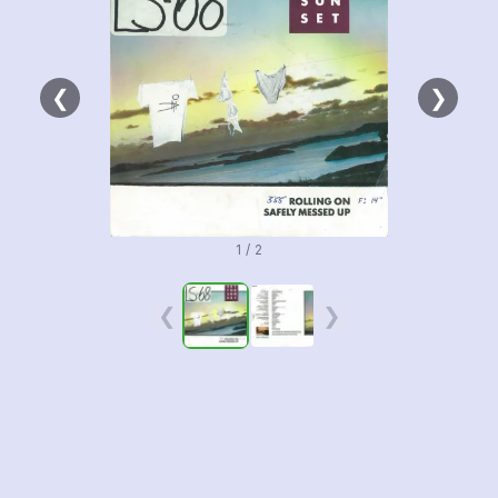
❮
❯
1 / 2
❮
❯