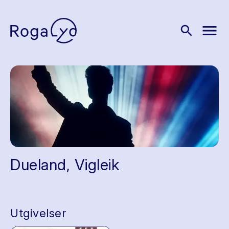
menu
search
Dueland, Vigleik
Utgivelser