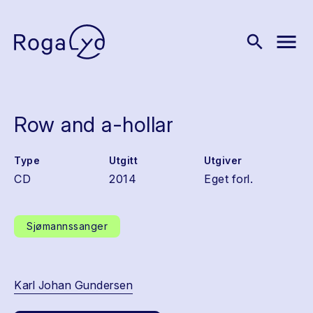
menu
search
Row and a-hollar
Type
Utgitt
Utgiver
CD
2014
Eget forl.
Sjømannssanger
Karl Johan Gundersen