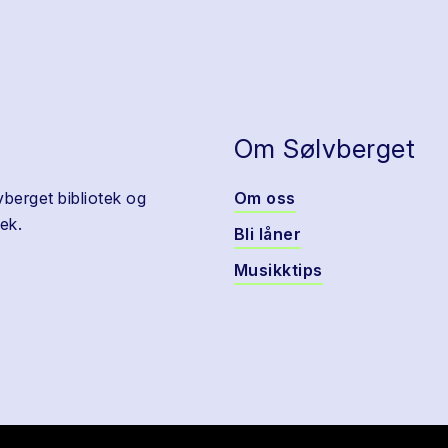
Om Sølvberget
vberget bibliotek og
Om oss
ek.
Bli låner
Musikktips