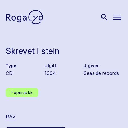
menu
search
Skrevet i stein
Type
Utgitt
Utgiver
CD
1994
Seaside records
Popmusikk
RAV