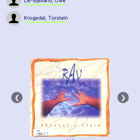
Lie-Bjelland, Owe
Krogedal, Torstein
❮
❯