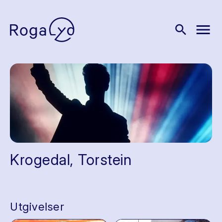
menu
search
Krogedal, Torstein
Utgivelser