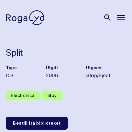
menu
search
Split
Type
Utgitt
Utgiver
CD
2006
Stop/Eject
Electronica
Støy
Bestill fra biblioteket