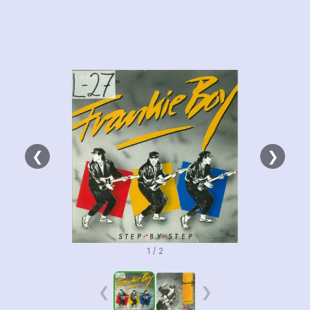
❮
❯
1 / 2
❮
❯