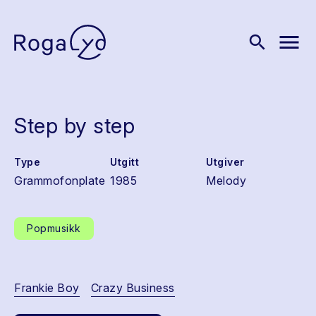
menu
search
Step by step
Type
Utgitt
Utgiver
Grammofonplate
1985
Melody
Popmusikk
Frankie Boy
Crazy Business