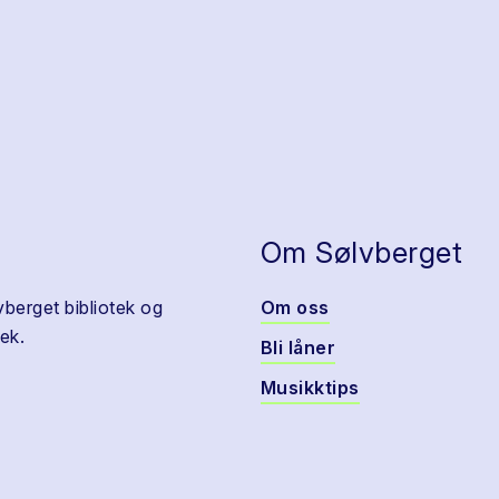
Om Sølvberget
vberget bibliotek og
Om oss
ek.
Bli låner
Musikktips