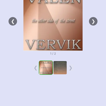
❮
❯
1 / 2
❮
❯