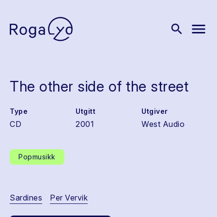
menu
search
The other side of the street
Type
Utgitt
Utgiver
CD
2001
West Audio
Popmusikk
Sardines
Per Vervik