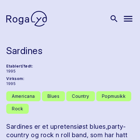
menu
search
Sardines
Etablert/født:
1995
Virksom:
1995
Americana
Blues
Country
Popmusikk
Rock
Sardines er et upretensiøst blues,party-
country og rock n roll band, som har hatt