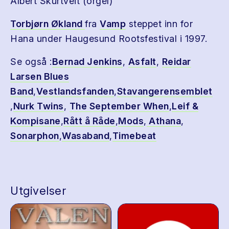
Albert Skurtveit (orgel)
Torbjørn Økland
fra
Vamp
steppet inn for
Hana under Haugesund Rootsfestival i 1997.
Se også :
Bernad Jenkins
,
Asfalt
,
Reidar
Larsen Blues
Band
,
Vestlandsfanden
,
Stavangerensemblet
,
Nurk Twins
,
The September When
,
Leif &
Kompisane
,
Rått å Råde
,
Mods
,
Athana
,
Sonarphon
,
Wasaband
,
Timebeat
Utgivelser