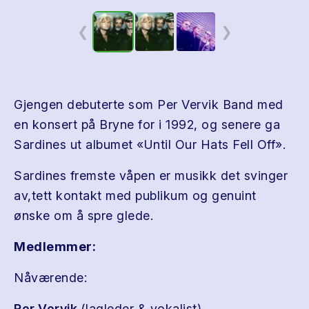
❮
❯
Gjengen debuterte som Per Vervik Band med
en konsert på Bryne for i 1992, og senere ga
Sardines ut albumet «Until Our Hats Fell Off».
Sardines fremste våpen er musikk det svinger
av,tett kontakt med publikum og genuint
ønske om å spre glede.
Medlemmer:
Nåværende:
Per Vervik
(lagleder & vokalist).