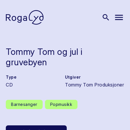
menu
search
Tommy Tom og jul i
gruvebyen
Type
Utgiver
CD
Tommy Tom Produksjoner
Barnesanger
Popmusikk