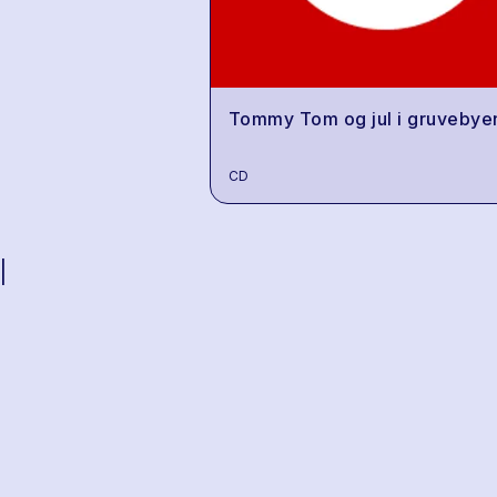
Tommy Tom og jul i gruvebye
CD
|