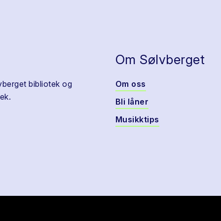
Om Sølvberget
vberget bibliotek og
Om oss
ek.
Bli låner
Musikktips