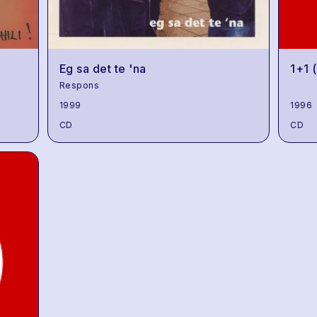
Eg sa det te 'na
1+1 
Respons
1999
1996
CD
CD