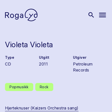
menu
search
Violeta Violeta
Type
Utgitt
Utgiver
CD
2011
Petroleum
Records
Popmusikk
Rock
Hjerteknuser (Kaizers Orchestra sang)