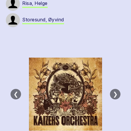
Risa, Helge
Storesund, Øyvind
❮
❯