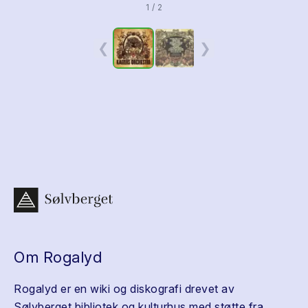
1 / 2
❮
❯
Om Rogalyd
Rogalyd er en wiki og diskografi drevet av
Sølvberget bibliotek og kulturhus med støtte fra