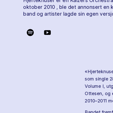
Hjerteknuser er en Kaizers Orchestra
oktober 2010 , ble det annonsert en 
band og artister lagde sin egen versj
«Hjerteknus
som single 2
Volume I, utg
Ottesen, og e
2010–2011 me
Bandet fremf