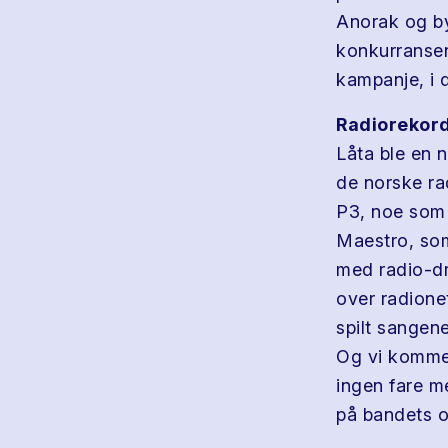
Anorak og by
konkurransen
kampanje, i
Radiorekord
Låta ble en n
de norske rad
P3, noe som 
Maestro, som
med radio-dr
over radionet
spilt sangene
Og vi kommer 
ingen fare me
på bandets of