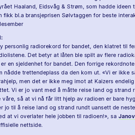
rået Haaland, Eidsvåg & Strøm, som hadde ideen ti
 fikk bl.a bransjeprisen Sølvtaggen for beste intera
 desember
:
y personlig radiorekord for bandet, den klatret til f
iolistene. Det betyr at låten ble spilt av flere radio
er en sjeldenhet for bandet. Den forrige rekordnote
 nådde trettendeplass da den kom ut. «Vi er ikke s
ahjelp, men det er ikke meg imot at Kaizers endelig 
tet. Vi er jo vant med å måtte reise land og strand r
 våre, så at vi nå får litt hjelp av radioen er bare hy
jo til å reise land og strand rundt uansett de neste
d at vi overlater hele jobben til radioen!», sa
Janov
fisielle nettside.