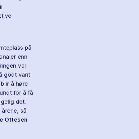
l
ktive
emteplass på
kanaler enn
ringen var
å godt vant
blir å høre
undt for å få
ggelig det.
 årene, så
e Ottesen