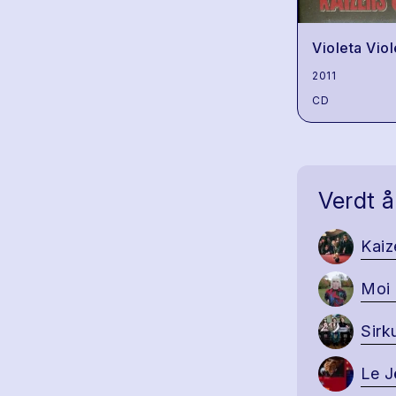
Violeta Viol
2011
CD
Verdt å
Kaiz
Moi 
Sirk
Le J