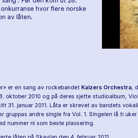
 sang . Før den kom ut 28.
konkurranse hvor flere norske
on av låten.
er» er en sang av rockebandet
Kaizers Orchestra
, 
8. oktober 2010 og på deres sjette studioalbum, Viol
itt 31. januar 2011. Låta er skrevet av bandets voka
r gruppas andre single fra Vol. 1. Singelen lå ti uker
d nummer ni som beste plassering.
ørte låten på Skavlan den 4. februar 2011.