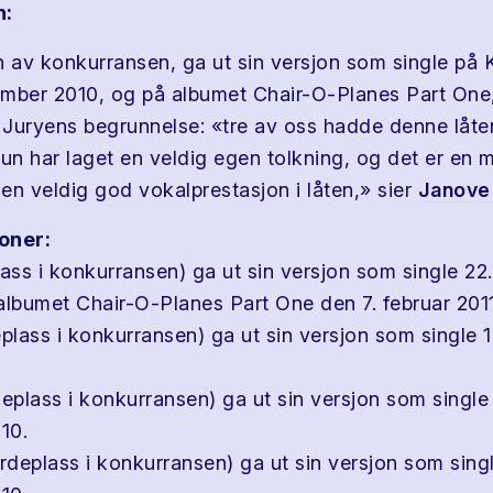
n:
n av konkurransen, ga ut sin versjon som single på 
mber 2010, og på albumet Chair-O-Planes Part One,
. Juryens begrunnelse: «tre av oss hadde denne låt
Hun har laget en veldig egen tolkning, og det er en 
en veldig god vokalprestasjon i låten,» sier
Janove
oner:
lass i konkurransen) ga ut sin versjon som single 2
albumet Chair-O-Planes Part One den 7. februar 2011
eplass i konkurransen) ga ut sin versjon som single
eplass i konkurransen) ga ut sin versjon som single 
10.
rdeplass i konkurransen) ga ut sin versjon som singl