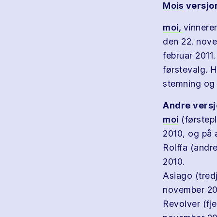
Mois
versjo
moi,
vinnere
den 22. nove
februar 2011
førstevalg. 
stemning og 
Andre versj
moi
(førstep
2010, og på 
Rolffa (andr
2010.
Asiago (tredj
november 20
Revolver (fje