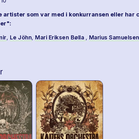
010
e artister som var med i konkurransen eller har 
er":
mir
,
Le Jöhn
,
Mari
Eriksen
Bølla
,
Marius Samuelse
r