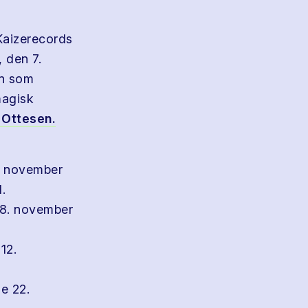
Kaizerecords
 den 7.
en som
magisk
 Ottesen.
2. november
.
 18. november
12.
e 22.