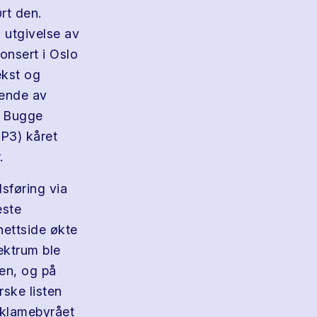
rt den.
 utgivelse av
konsert i Oslo
ekst og
ående av
h Bugge
P3) kåret
.
sføring via
este
nettside økte
ektrum ble
en, og på
ske listen
eklamebyrået