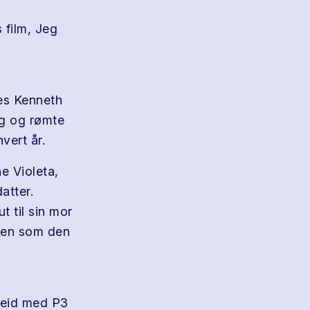
s film, Jeg
nes Kenneth
eg og rømte
vert år.
ne Violeta,
atter.
 til sin mor
llen som den
rbeid med P3