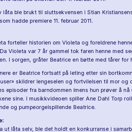
 låta ble brukt til sluttsekvensen i Stian Kristiansen
 som hadde premiere 11. februar 2011.
eta forteller historien om Violeta og foreldrene hen
 Da Violeta var 7 år gammel tok faren henne med s
n. I sorgen, gråter Beatrice en bøtte med tårer for h
nere er Beatrice fortsatt på leting etter sin bortkom
ser» skildrer lengeselen og fortvilelsen til mor og d
es episoder fra barndommen imens hun prøver å nå ut
ene sine. I musikkvideoen spiller Ane Dahl Torp ro
de og pumpeorgelspillende Beatrice.
e:
a ut låta selv, ble det holdt en konkurranse i sama