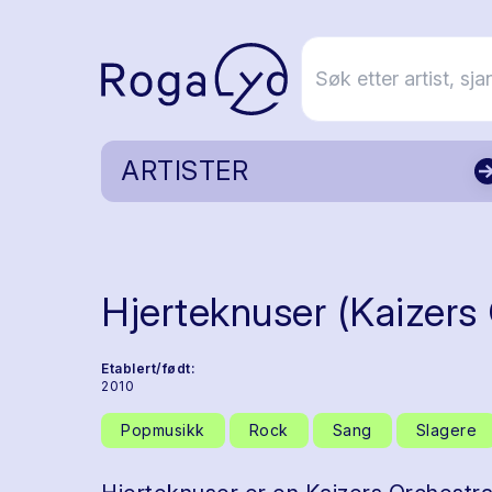
ARTISTER
Hjerteknuser (Kaizers
Etablert/født:
2010
Popmusikk
Rock
Sang
Slagere