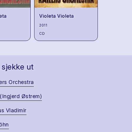
eta
Violeta Violeta
2011
CD
 sjekke ut
ers Orchestra
(Ingjerd Østrem)
us Vladimir
öhn