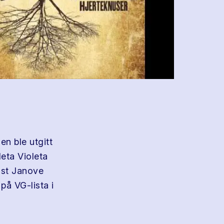
den ble utgitt
eta Violeta
list Janove
 på VG-lista i