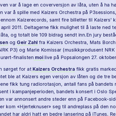
ven var å lage en coverversjon av låta, uten å ha hø
n var å spille med Kaizers Orchestra på P3sessions,
ennom Kaizerecords, samt fire billetter til Kaizers' 
april 2011. Deltagerne fikk mulighet til å laste ned t
 låta, og totalt ble 109 bidrag sendt inn.En jury best
esen
og
Geir Zahl
fra Kaizers Orchestra, Mats Borc
 NRK P3) og Marie Komissar (musikkprodusent NRK 
 urørt-finalisten
moi
live på Popsalongen 27. oktober
 sørget for at
Kaizers Orchestra
fikk gratis marked
tet ble at Kaizers egen versjon av låten og de tre b
ene fikk tung radiorotasjon, antall fans på bandets 
ent i kampanjeperioden, bandets konsert i Oslo Sp
den var annonsert andre steder enn på Facebook-sid
er kom «Hjerteknuser» seg til andreplass på den nor
andet har aldri hatt en bedre lansering på iTunes. R