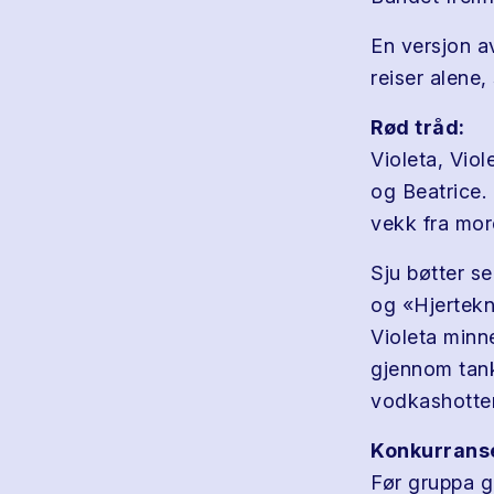
En versjon av
reiser alene,
Rød tråd:
Violeta, Viol
og Beatrice.
vekk fra more
Sju bøtter se
og «Hjerteknu
Violeta minn
gjennom tank
vodkashotten
Konkurrans
Før gruppa g