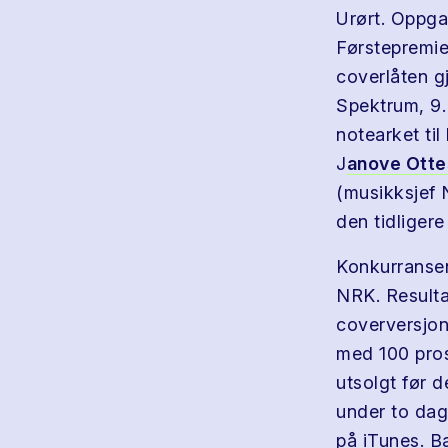
Urørt. Oppga
Førstepremie
coverlåten gj
Spektrum, 9. 
notearket til
J
anove Ott
(musikksjef
den tidligere
Konkurransen
NRK. Resulta
coverversjon
med 100 pros
utsolgt før 
under to dag
på iTunes. B