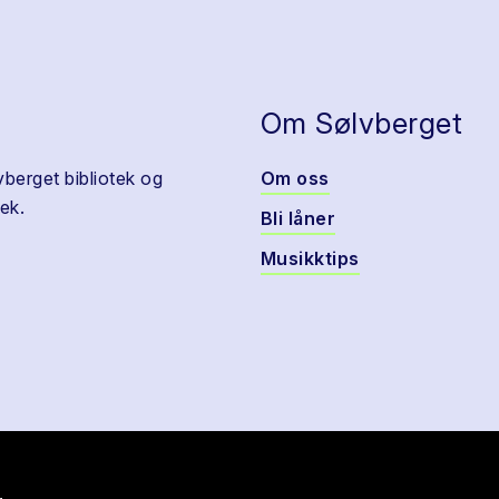
Om Sølvberget
vberget bibliotek og
Om oss
ek.
Bli låner
Musikktips